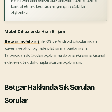
Kayıtlı adresinin güncel olup olmadığını zaman zaman
kontrol etmek, kesintisiz erişim için sağlıklı bir
alışkanlıktır.
Mobil Cihazlarda Hızlı Erişim
Betgar mobil giriş
ile iOS ve Android cihazlarından
güvenli ve akıcı biçimde platforma bağlanırsın.
Tarayıcıdan doğrudan açabilir ya da ana ekranına kısayol
ekleyerek tek dokunuşla oturum açabilirsin.
Betgar Hakkında Sık Sorulan
Sorular