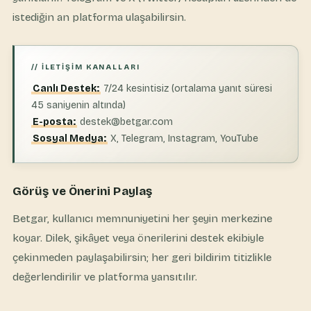
istediğin an platforma ulaşabilirsin.
// İLETIŞIM KANALLARI
Canlı Destek:
7/24 kesintisiz (ortalama yanıt süresi
45 saniyenin altında)
E-posta:
destek@betgar.com
Sosyal Medya:
X, Telegram, Instagram, YouTube
Görüş ve Önerini Paylaş
Betgar, kullanıcı memnuniyetini her şeyin merkezine
koyar. Dilek, şikâyet veya önerilerini destek ekibiyle
çekinmeden paylaşabilirsin; her geri bildirim titizlikle
değerlendirilir ve platforma yansıtılır.