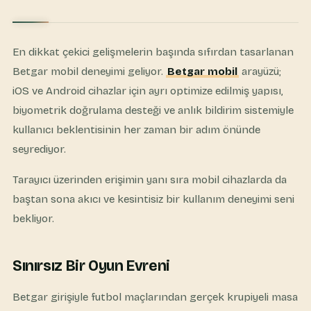
En dikkat çekici gelişmelerin başında sıfırdan tasarlanan
Betgar mobil deneyimi geliyor.
Betgar mobil
arayüzü;
iOS ve Android cihazlar için ayrı optimize edilmiş yapısı,
biyometrik doğrulama desteği ve anlık bildirim sistemiyle
kullanıcı beklentisinin her zaman bir adım önünde
seyrediyor.
Tarayıcı üzerinden erişimin yanı sıra mobil cihazlarda da
baştan sona akıcı ve kesintisiz bir kullanım deneyimi seni
bekliyor.
Sınırsız Bir Oyun Evreni
Betgar girişiyle futbol maçlarından gerçek krupiyeli masa