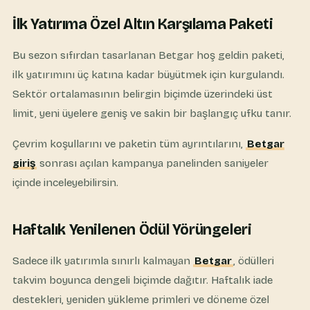
İlk Yatırıma Özel Altın Karşılama Paketi
Bu sezon sıfırdan tasarlanan Betgar hoş geldin paketi,
ilk yatırımını üç katına kadar büyütmek için kurgulandı.
Sektör ortalamasının belirgin biçimde üzerindeki üst
limit, yeni üyelere geniş ve sakin bir başlangıç ufku tanır.
Çevrim koşullarını ve paketin tüm ayrıntılarını,
Betgar
giriş
sonrası açılan kampanya panelinden saniyeler
içinde inceleyebilirsin.
Haftalık Yenilenen Ödül Yörüngeleri
Sadece ilk yatırımla sınırlı kalmayan
Betgar
, ödülleri
takvim boyunca dengeli biçimde dağıtır. Haftalık iade
destekleri, yeniden yükleme primleri ve döneme özel