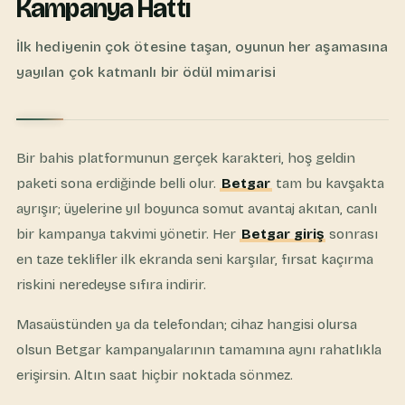
Kampanya Hattı
İlk hediyenin çok ötesine taşan, oyunun her aşamasına
yayılan çok katmanlı bir ödül mimarisi
Bir bahis platformunun gerçek karakteri, hoş geldin
paketi sona erdiğinde belli olur.
Betgar
tam bu kavşakta
ayrışır; üyelerine yıl boyunca somut avantaj akıtan, canlı
bir kampanya takvimi yönetir. Her
Betgar giriş
sonrası
en taze teklifler ilk ekranda seni karşılar, fırsat kaçırma
riskini neredeyse sıfıra indirir.
Masaüstünden ya da telefondan; cihaz hangisi olursa
olsun Betgar kampanyalarının tamamına aynı rahatlıkla
erişirsin. Altın saat hiçbir noktada sönmez.