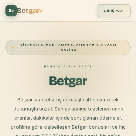
·
Betgar
Be
GIRIŞ YAP
LISANSLI SAHNE · ALTIN SAATTE BAHIS & CANLI
CASINO
BAHSIN ALTIN SAATI
Betgar
Betgar güncel giriş adresiyle altın saate tek
dokunuşla süzül. Saniye saniye tazelenen canlı
oranlar, dakikalar içinde sonuçlanan ödemeler,
profiline göre kişiselleşen Betgar bonusları ve hiç