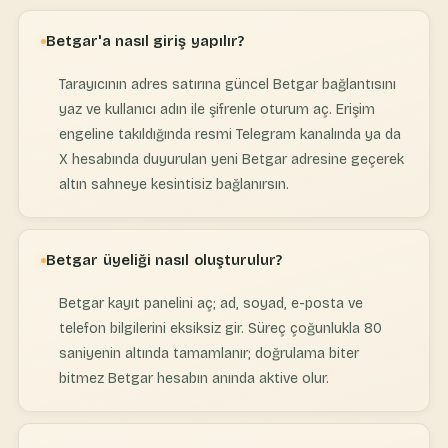
Betgar'a nasıl giriş yapılır?
Tarayıcının adres satırına güncel Betgar bağlantısını
yaz ve kullanıcı adın ile şifrenle oturum aç. Erişim
engeline takıldığında resmi Telegram kanalında ya da
X hesabında duyurulan yeni Betgar adresine geçerek
altın sahneye kesintisiz bağlanırsın.
Betgar üyeliği nasıl oluşturulur?
Betgar kayıt panelini aç; ad, soyad, e-posta ve
telefon bilgilerini eksiksiz gir. Süreç çoğunlukla 80
saniyenin altında tamamlanır; doğrulama biter
bitmez Betgar hesabın anında aktive olur.