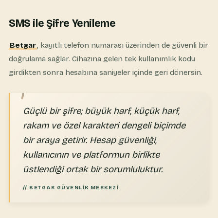
SMS ile Şifre Yenileme
Betgar
, kayıtlı telefon numarası üzerinden de güvenli bir
doğrulama sağlar. Cihazına gelen tek kullanımlık kodu
girdikten sonra hesabına saniyeler içinde geri dönersin.
Güçlü bir şifre; büyük harf, küçük harf,
rakam ve özel karakteri dengeli biçimde
bir araya getirir. Hesap güvenliği,
kullanıcının ve platformun birlikte
üstlendiği ortak bir sorumluluktur.
// BETGAR GÜVENLIK MERKEZI