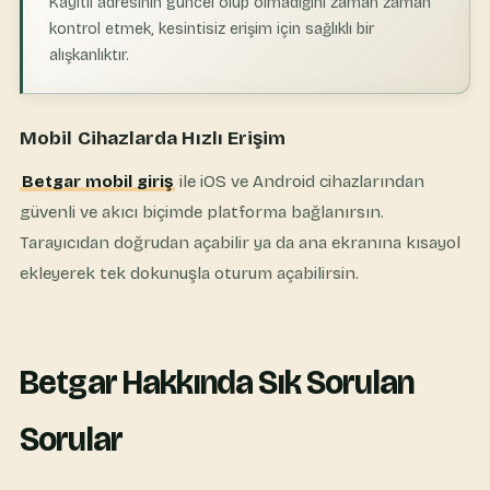
Kayıtlı adresinin güncel olup olmadığını zaman zaman
kontrol etmek, kesintisiz erişim için sağlıklı bir
alışkanlıktır.
Mobil Cihazlarda Hızlı Erişim
Betgar mobil giriş
ile iOS ve Android cihazlarından
güvenli ve akıcı biçimde platforma bağlanırsın.
Tarayıcıdan doğrudan açabilir ya da ana ekranına kısayol
ekleyerek tek dokunuşla oturum açabilirsin.
Betgar Hakkında Sık Sorulan
Sorular