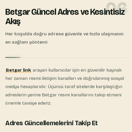
Betgar Güncel Adres ve Kesintisiz
Akış
Her koşulda doğru adrese güvenle ve hızla ulaşmanın
en sağlam yöntemi
Betgar link
arayan kullanıcılar için en güvenilir kaynak
her zaman resmi iletişim kanalları ve doğrulanmış sosyal
medya hesaplarıdır. Üçüncü taraf sitelerde karşılaştığın
adreslerin yerine Betgar resmi kanallarını takip etmeni
önemle tavsiye ederiz.
Adres Güncellemelerini Takip Et