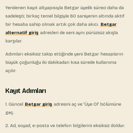
Yenilenen kayıt altyapısıyla Betgar üyelik süreci daha da
sadeleşti; birkaç temel bilgiyle 80 saniyenin altında aktif
bir hesaba sahip olmak artık çok daha akıcı.
Betgar
alternatif giriş
adresleri de seni aynı pürüzsüz akışla
karşılar.
Adımları eksiksiz takip ettiğinde yeni Betgar hesapların
büyük çoğunluğu iki dakikadan kısa sürede kullanıma
açılır.
Kayıt Adımları
1. Güncel
Betgar giriş
adresini aç ve 'Üye Ol' bölümüne
geç.
2. Ad, soyad, e-posta ve telefon bilgilerini eksiksiz doldur.