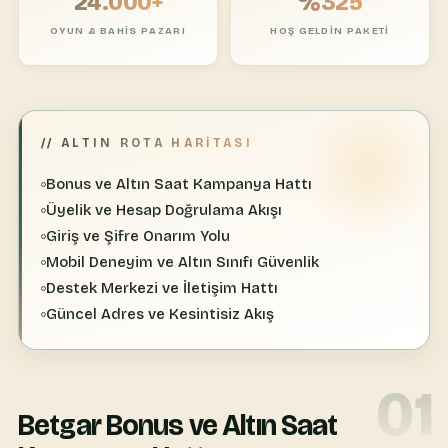
24.000+
%325
OYUN & BAHIS PAZARI
HOŞ GELDIN PAKETI
// ALTIN ROTA HARITASI
Bonus ve Altın Saat Kampanya Hattı
Üyelik ve Hesap Doğrulama Akışı
Giriş ve Şifre Onarım Yolu
Mobil Deneyim ve Altın Sınıfı Güvenlik
Destek Merkezi ve İletişim Hattı
Güncel Adres ve Kesintisiz Akış
Betgar Bonus ve Altın Saat