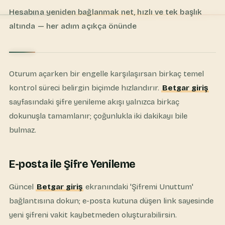
Hesabına yeniden bağlanmak net, hızlı ve tek başlık
altında — her adım açıkça önünde
Oturum açarken bir engelle karşılaşırsan birkaç temel
kontrol süreci belirgin biçimde hızlandırır.
Betgar giriş
sayfasındaki şifre yenileme akışı yalnızca birkaç
dokunuşla tamamlanır; çoğunlukla iki dakikayı bile
bulmaz.
E-posta ile Şifre Yenileme
Güncel
Betgar giriş
ekranındaki 'Şifremi Unuttum'
bağlantısına dokun; e-posta kutuna düşen link sayesinde
yeni şifreni vakit kaybetmeden oluşturabilirsin.