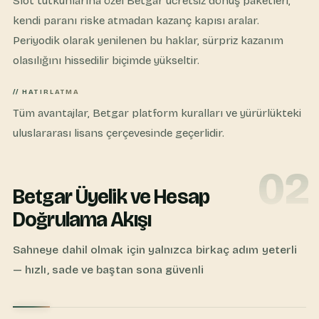
Slot tutkunlarına özel Betgar ücretsiz dönüş paketleri,
kendi paranı riske atmadan kazanç kapısı aralar.
Periyodik olarak yenilenen bu haklar, sürpriz kazanım
olasılığını hissedilir biçimde yükseltir.
// HATIRLATMA
Tüm avantajlar, Betgar platform kuralları ve yürürlükteki
uluslararası lisans çerçevesinde geçerlidir.
Betgar Üyelik ve Hesap
Doğrulama Akışı
Sahneye dahil olmak için yalnızca birkaç adım yeterli
— hızlı, sade ve baştan sona güvenli