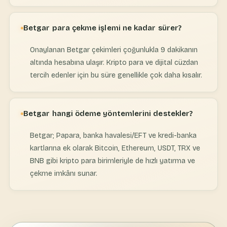
Betgar para çekme işlemi ne kadar sürer?
Onaylanan Betgar çekimleri çoğunlukla 9 dakikanın
altında hesabına ulaşır. Kripto para ve dijital cüzdan
tercih edenler için bu süre genellikle çok daha kısalır.
Betgar hangi ödeme yöntemlerini destekler?
Betgar; Papara, banka havalesi/EFT ve kredi-banka
kartlarına ek olarak Bitcoin, Ethereum, USDT, TRX ve
BNB gibi kripto para birimleriyle de hızlı yatırma ve
çekme imkânı sunar.