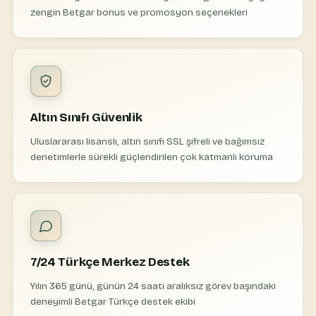
zengin Betgar bonus ve promosyon seçenekleri
Altın Sınıfı Güvenlik
Uluslararası lisanslı, altın sınıfı SSL şifreli ve bağımsız
denetimlerle sürekli güçlendirilen çok katmanlı koruma
7/24 Türkçe Merkez Destek
Yılın 365 günü, günün 24 saati aralıksız görev başındaki
deneyimli Betgar Türkçe destek ekibi