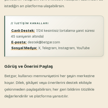
istediğin an platforma ulaşabilirsin.
// İLETIŞIM KANALLARI
Canlı Destek:
7/24 kesintisiz (ortalama yanıt süresi
45 saniyenin altında)
E-posta:
destek@betgar.com
Sosyal Medya:
X, Telegram, Instagram, YouTube
Görüş ve Önerini Paylaş
Betgar, kullanıcı memnuniyetini her şeyin merkezine
koyar. Dilek, şikâyet veya önerilerini destek ekibiyle
çekinmeden paylaşabilirsin; her geri bildirim titizlikle
değerlendirilir ve platforma yansıtılır.