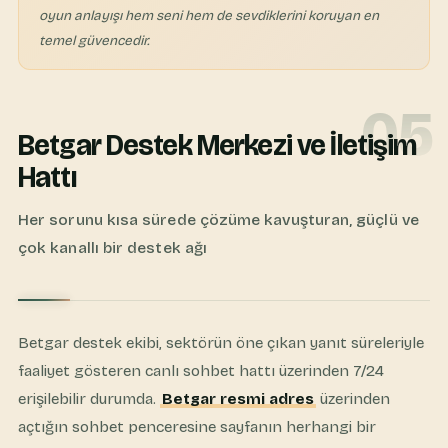
oyun anlayışı hem seni hem de sevdiklerini koruyan en
temel güvencedir.
Betgar Destek Merkezi ve İletişim
Hattı
Her sorunu kısa sürede çözüme kavuşturan, güçlü ve
çok kanallı bir destek ağı
Betgar destek ekibi, sektörün öne çıkan yanıt süreleriyle
faaliyet gösteren canlı sohbet hattı üzerinden 7/24
erişilebilir durumda.
Betgar resmi adres
üzerinden
açtığın sohbet penceresine sayfanın herhangi bir