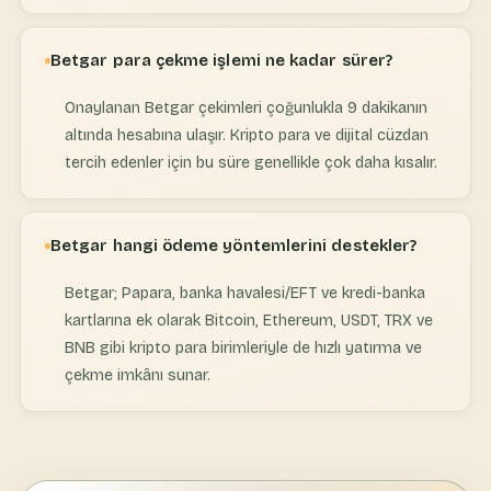
Betgar para çekme işlemi ne kadar sürer?
Onaylanan Betgar çekimleri çoğunlukla 9 dakikanın
altında hesabına ulaşır. Kripto para ve dijital cüzdan
tercih edenler için bu süre genellikle çok daha kısalır.
Betgar hangi ödeme yöntemlerini destekler?
Betgar; Papara, banka havalesi/EFT ve kredi-banka
kartlarına ek olarak Bitcoin, Ethereum, USDT, TRX ve
BNB gibi kripto para birimleriyle de hızlı yatırma ve
çekme imkânı sunar.