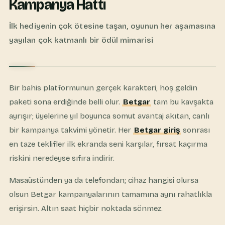
Kampanya Hattı
İlk hediyenin çok ötesine taşan, oyunun her aşamasına
yayılan çok katmanlı bir ödül mimarisi
Bir bahis platformunun gerçek karakteri, hoş geldin
paketi sona erdiğinde belli olur.
Betgar
tam bu kavşakta
ayrışır; üyelerine yıl boyunca somut avantaj akıtan, canlı
bir kampanya takvimi yönetir. Her
Betgar giriş
sonrası
en taze teklifler ilk ekranda seni karşılar, fırsat kaçırma
riskini neredeyse sıfıra indirir.
Masaüstünden ya da telefondan; cihaz hangisi olursa
olsun Betgar kampanyalarının tamamına aynı rahatlıkla
erişirsin. Altın saat hiçbir noktada sönmez.