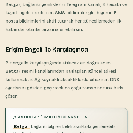
Betgar; bağlantı yeniliklerini Telegram kanalı, X hesabı ve
kayıtlı üyelerine iletilen SMS bildirimleriyle duyurur. E-
posta bildirimlerini aktif tutarak her güncellemeden ilk
haberdar olanlar arasına girebilirsin.
Erişim Engeli ile Karşılaşınca
Bir engelle karşılaştığında atılacak en doğru adım,
Betgar resmi kanallarından paylaşılan güncel adresi
kullanmaktır. Ağ kaynaklı aksaklıklarda cihazının DNS
ayarlarını gözden geçirmek de çoğu zaman sorunu hızla
çözer.
// ADRESIN GÜNCELLIĞINI DOĞRULA
Betgar
bağlantı bilgileri belirli aralıklarla yenilenebilir.