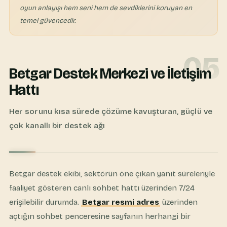
oyun anlayışı hem seni hem de sevdiklerini koruyan en
temel güvencedir.
Betgar Destek Merkezi ve İletişim
Hattı
Her sorunu kısa sürede çözüme kavuşturan, güçlü ve
çok kanallı bir destek ağı
Betgar destek ekibi, sektörün öne çıkan yanıt süreleriyle
faaliyet gösteren canlı sohbet hattı üzerinden 7/24
erişilebilir durumda.
Betgar resmi adres
üzerinden
açtığın sohbet penceresine sayfanın herhangi bir