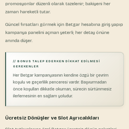
promosyonlar düzenli olarak tazelenir; bakiyeni her
zaman hareketli tutar.
Güncel fırsatları görmek için Betgar hesabına giriş yapıp
kampanya panelini açman yeterli; her detay önüne
anında düşer.
// BONUS TALEP EDERKEN DIKKAT EDILMESI
GEREKENLER
Her Betgar kampanyasının kendine özgü bir çevrim
koşulu ve geçerlilik penceresi vardır. Başvurmadan
önce koşulları dikkatle okuman, sürecin sürtünmesiz
ilerlemesinin en sağlam yoludur.
Ücretsiz Dönüşler ve Slot Ayrıcalıkları