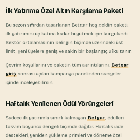
İlk Yatırıma Özel Altın Karşılama Paketi
Bu sezon sıfırdan tasarlanan Betgar hoş geldin paketi,
ilk yatırımını üç katına kadar büyütmek için kurgulandı.
Sektör ortalamasının belirgin biçimde üzerindeki üst
limit, yeni üyelere geniş ve sakin bir başlangıç ufku tanır.
Çevrim koşullarını ve paketin tüm ayrıntılarını,
Betgar
giriş
sonrası açılan kampanya panelinden saniyeler
içinde inceleyebilirsin.
Haftalık Yenilenen Ödül Yörüngeleri
Sadece ilk yatırımla sınırlı kalmayan
Betgar
, ödülleri
takvim boyunca dengeli biçimde dağıtır. Haftalık iade
destekleri, yeniden yükleme primleri ve döneme özel