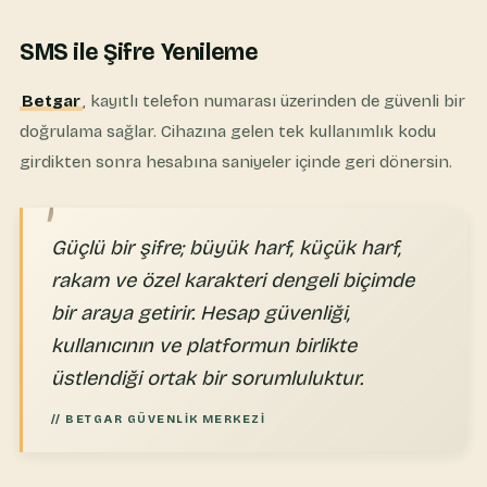
SMS ile Şifre Yenileme
Betgar
, kayıtlı telefon numarası üzerinden de güvenli bir
doğrulama sağlar. Cihazına gelen tek kullanımlık kodu
girdikten sonra hesabına saniyeler içinde geri dönersin.
Güçlü bir şifre; büyük harf, küçük harf,
rakam ve özel karakteri dengeli biçimde
bir araya getirir. Hesap güvenliği,
kullanıcının ve platformun birlikte
üstlendiği ortak bir sorumluluktur.
// BETGAR GÜVENLIK MERKEZI