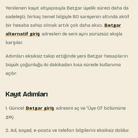
Yenilenen kayıt altyapısıyla Betgar üyelik süreci daha da
sadeleşti; birkaç temel bilgiyle 80 saniyenin altında aktif
bir hesaba sahip olmak artık çok daha akıcı.
Betgar
alternatif giriş
adresleri de seni aynı pürüzsüz akışla
karşılar.
Adımları eksiksiz takip ettiğinde yeni Betgar hesapların
büyük çoğunluğu iki dakikadan kısa sürede kullanıma
açılır.
Kayıt Adımları
1. Güncel
Betgar giriş
adresini aç ve 'Üye Ol' bölümüne
geç.
2. Ad, soyad, e-posta ve telefon bilgilerini eksiksiz doldur.