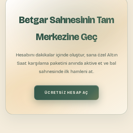
Betgar Sahnesinin Tam
Merkezine Geç
Hesabını dakikalar içinde oluştur, sana özel Altın
Saat karşılama paketini anında aktive et ve bal
sahnesinde ilk hamleni at.
ÜCRETSIZ HESAP AÇ