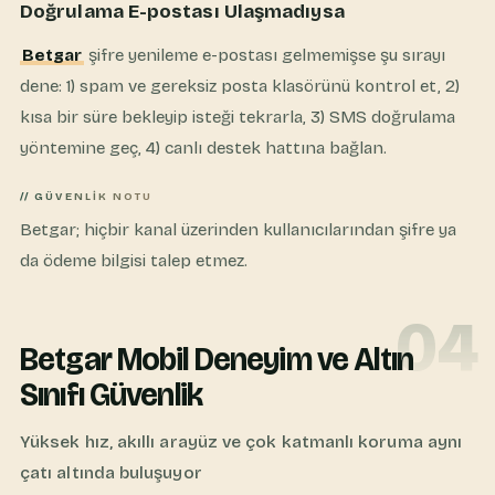
Doğrulama E-postası Ulaşmadıysa
Betgar
şifre yenileme e-postası gelmemişse şu sırayı
dene: 1) spam ve gereksiz posta klasörünü kontrol et, 2)
kısa bir süre bekleyip isteği tekrarla, 3) SMS doğrulama
yöntemine geç, 4) canlı destek hattına bağlan.
// GÜVENLIK NOTU
Betgar; hiçbir kanal üzerinden kullanıcılarından şifre ya
da ödeme bilgisi talep etmez.
Betgar Mobil Deneyim ve Altın
Sınıfı Güvenlik
Yüksek hız, akıllı arayüz ve çok katmanlı koruma aynı
çatı altında buluşuyor