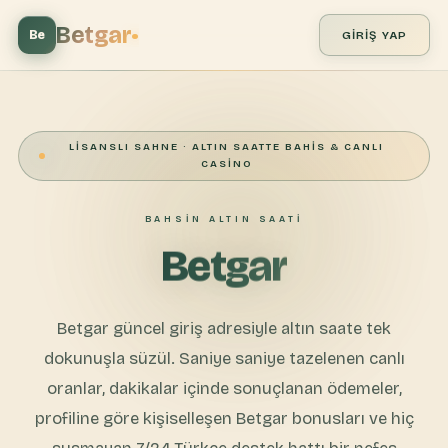
·
Betgar
Be
GIRIŞ YAP
LISANSLI SAHNE · ALTIN SAATTE BAHIS & CANLI
CASINO
BAHSIN ALTIN SAATI
Betgar
Betgar güncel giriş adresiyle altın saate tek
dokunuşla süzül. Saniye saniye tazelenen canlı
oranlar, dakikalar içinde sonuçlanan ödemeler,
profiline göre kişiselleşen Betgar bonusları ve hiç