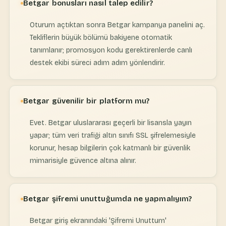
Betgar bonusları nasıl talep edilir?
Oturum açtıktan sonra Betgar kampanya panelini aç.
Tekliflerin büyük bölümü bakiyene otomatik
tanımlanır; promosyon kodu gerektirenlerde canlı
destek ekibi süreci adım adım yönlendirir.
Betgar güvenilir bir platform mu?
Evet. Betgar uluslararası geçerli bir lisansla yayın
yapar; tüm veri trafiği altın sınıfı SSL şifrelemesiyle
korunur, hesap bilgilerin çok katmanlı bir güvenlik
mimarisiyle güvence altına alınır.
Betgar şifremi unuttuğumda ne yapmalıyım?
Betgar giriş ekranındaki 'Şifremi Unuttum'